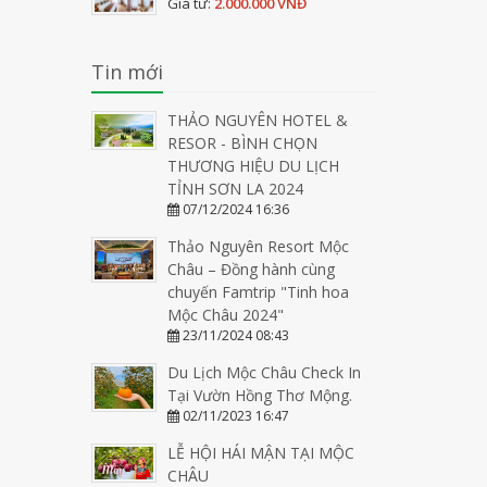
Giá từ:
2.000.000 VNĐ
Tin mới
THẢO NGUYÊN HOTEL &
RESOR - BÌNH CHỌN
THƯƠNG HIỆU DU LỊCH
TỈNH SƠN LA 2024
07/12/2024 16:36
Thảo Nguyên Resort Mộc
Châu – Đồng hành cùng
chuyến Famtrip "Tinh hoa
Mộc Châu 2024"
23/11/2024 08:43
Du Lịch Mộc Châu Check In
Tại Vườn Hồng Thơ Mộng.
02/11/2023 16:47
LỄ HỘI HÁI MẬN TẠI MỘC
CHÂU