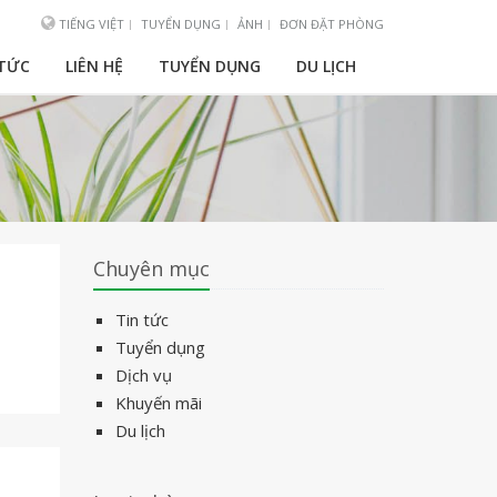
TIẾNG VIỆT
TUYỂN DỤNG
ẢNH
ĐƠN ĐẶT PHÒNG
 TỨC
LIÊN HỆ
TUYỂN DỤNG
DU LỊCH
Chuyên mục
Tin tức
Tuyển dụng
Dịch vụ
Khuyến mãi
Du lịch