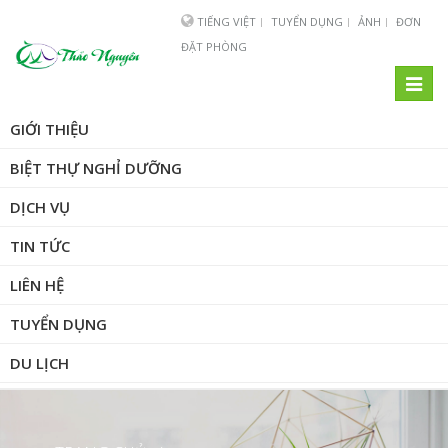
TIẾNG VIỆT
TUYỂN DỤNG
ẢNH
ĐƠN
ĐẶT PHÒNG
Toggl
naviga
GIỚI THIỆU
BIỆT THỰ NGHỈ DƯỠNG
DỊCH VỤ
TIN TỨC
LIÊN HỆ
TUYỂN DỤNG
DU LỊCH