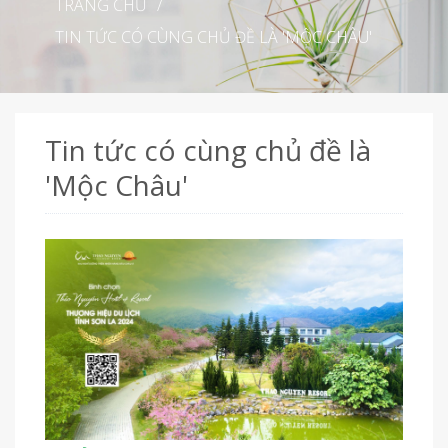
TRANG CHỦ
/
TIN TỨC CÓ CÙNG CHỦ ĐỀ LÀ 'MỘC CHÂU'
Tin tức có cùng chủ đề là
'Mộc Châu'