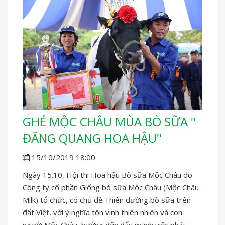
GHÉ MỘC CHÂU MÙA BÒ SỮA "
ĐĂNG QUANG HOA HẬU"
15/10/2019 18:00
Ngày 15.10, Hội thi Hoa hậu Bò sữa Mộc Châu do
Công ty cổ phần Giống bò sữa Mộc Châu (Mộc Châu
Milk) tổ chức, có chủ đề Thiên đường bò sữa trên
đất Việt, với ý nghĩa tôn vinh thiên nhiên và con
người Mộc Châu, hướng đến đẩy mạnh việc phát