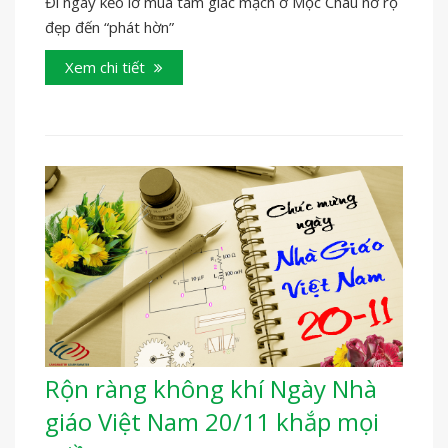
Đi ngay kẻo lỡ mùa tam giác mạch ở Mộc Châu nở rộ
đẹp đến “phát hờn”
Xem chi tiết
Rộn ràng không khí Ngày Nhà
giáo Việt Nam 20/11 khắp mọi