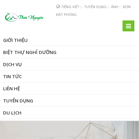
TIẾNG VIỆT
TUYỂN DỤNG
ẢNH
ĐƠN
ĐẶT PHÒNG
Toggl
naviga
GIỚI THIỆU
BIỆT THỰ NGHỈ DƯỠNG
DỊCH VỤ
TIN TỨC
LIÊN HỆ
TUYỂN DỤNG
DU LỊCH