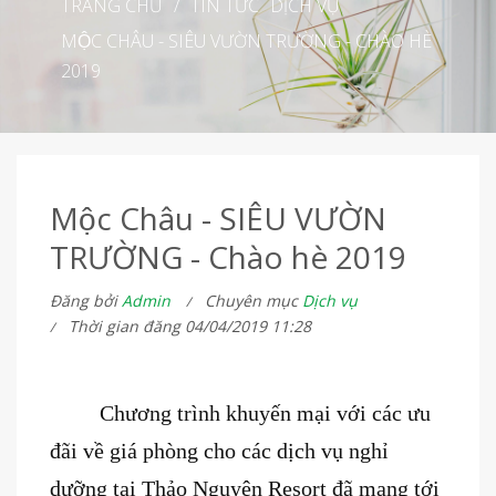
TRANG CHỦ
/
TIN TỨC
DỊCH VỤ
MỘC CHÂU - SIÊU VƯỜN TRƯỜNG - CHÀO HÈ
2019
Mộc Châu - SIÊU VƯỜN
TRƯỜNG - Chào hè 2019
Đăng bởi
Admin
Chuyên mục
Dịch vụ
Thời gian đăng 04/04/2019 11:28
Chương trình khuyến mại với các ưu
đãi về giá phòng cho các dịch vụ nghỉ
dưỡng tại Thảo Nguyên Resort đã mang tới