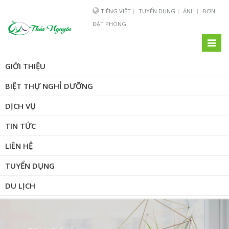
TIẾNG VIỆT
TUYỂN DỤNG
ẢNH
ĐƠN
ĐẶT PHÒNG
Toggl
naviga
GIỚI THIỆU
BIỆT THỰ NGHỈ DƯỠNG
DỊCH VỤ
TIN TỨC
LIÊN HỆ
TUYỂN DỤNG
DU LỊCH